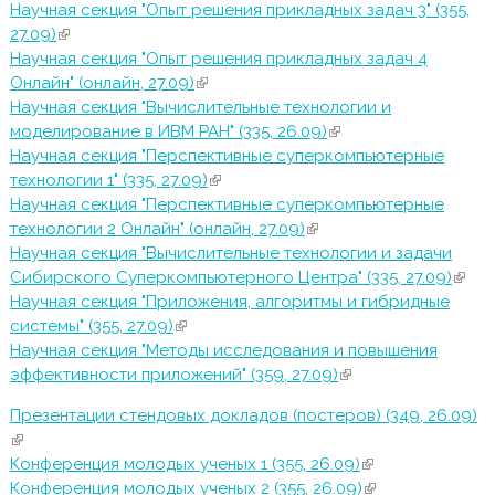
Научная секция "Опыт решения прикладных задач 3" (355,
27.09)
(внешняя ссылка)
Научная секция "Опыт решения прикладных задач 4
Онлайн" (онлайн, 27.09)
(внешняя ссылка)
Научная секция "Вычислительные технологии и
моделирование в ИВМ РАН" (335, 26.09)
(внешняя ссылка)
Научная секция "Перспективные суперкомпьютерные
технологии 1" (335, 27.09)
(внешняя ссылка)
Научная секция "Перспективные суперкомпьютерные
технологии 2 Онлайн" (онлайн, 27.09)
(внешняя ссылка)
Научная секция "Вычислительные технологии и задачи
Сибирского Суперкомпьютерного Центра" (335, 27.09)
(вне
Научная секция "Приложения, алгоритмы и гибридные
ссыл
системы" (355, 27.09)
(внешняя ссылка)
Научная секция "Методы исследования и повышения
эффективности приложений" (359, 27.09)
(внешняя ссылка)
Презентации стендовых докладов (постеров) (349, 26.09)
(внешняя ссылка)
Конференция молодых ученых 1 (355, 26.09)
(внешняя
Конференция молодых ученых 2 (355, 26.09)
ссылка)
(внешняя