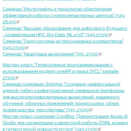
ссылка)
Семинар "Инструменты и технологии обеспечения
эффективной работы суперкомпьютерных центров" (349,
26.09)
(внешняя ссылка)
Семинар "Высшее образование для цифрового будущего
- конвергенция HPC, Big Data, ML и IoT" (349,27.09)
(внешняя
Семинар "Грид-системы из персональных компьютеров"
ссылка)
(349,27.09)
(внешняя ссылка)
Семинар "Квантовые вычисления" (355, 27.09)
(внешняя
ссылка)
Мастер-класс "Гетерогенное программирование с
использованием модели oneAPI и языка SYCL" (онлайн,
27.09)
(внешняя ссылка)
Семинар компании Элпитех "Создание универсальной,
единой, гибко конфигурируемой серверной платформы
для высокопроизводительных вычислений, машинного
обучения, облачных применений: предпосылки, облик,
преимущества, перспективы" (335, 27.09)
(внешняя ссылка)
Мастер-класс компании ComBox "Демонстрация Apulis AI
Studio для организации совместной работы DSML команд
в гетерогенной инфраструктуре" (349,27.09)
(внешняя